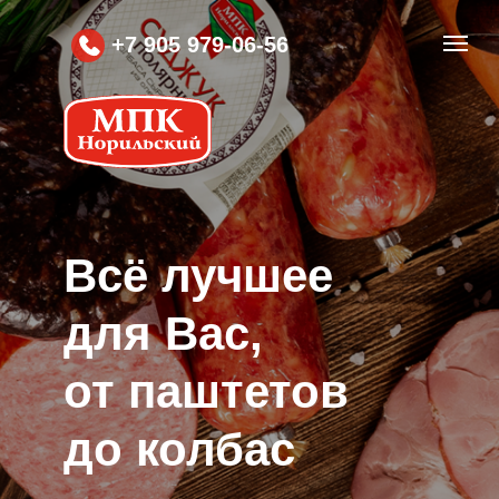
+7 905 979-06-56
Вcё лучшее
для Вас,
от паштетов
до колбас