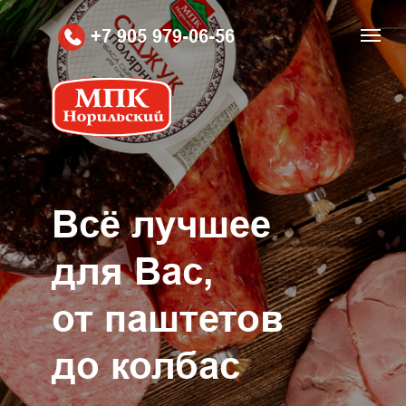
+7 905 979-06-56
Вcё лучшее
для Вас,
от паштетов
до колбас