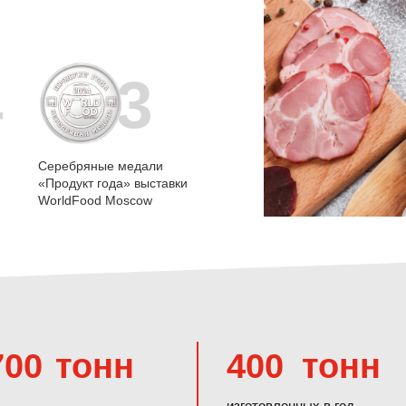
3
4
Серебряные медали
«Продукт года» выставки
WorldFood Moscow
700
тонн
400
тонн
изготовленных в год