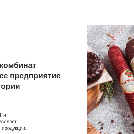
комбинат
ее предприятие
тории
Т и
зволяет
 продукции.