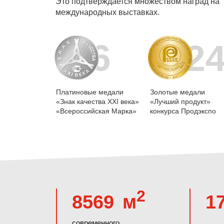
Это подтверждается множеством наград на
международных выставках.
6
2
Платиновые медали
Золотые медали
«Знак качества XXI века»
«Лучший продукт»
«Всероссийская Марка»
конкурса Продэкспо
2
8569
м
1
современного