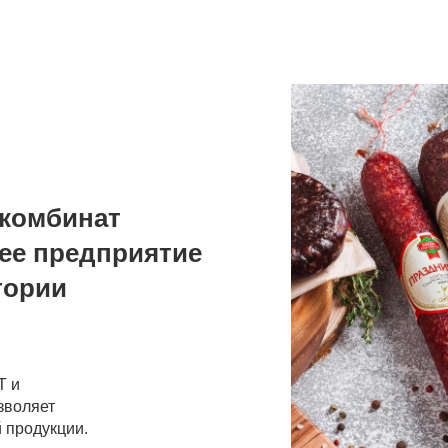
комбинат
ее предприятие
тории
Т и
зволяет
 продукции.