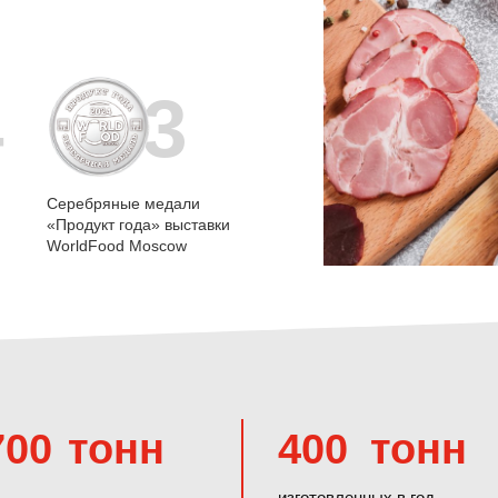
3
4
Серебряные медали
«Продукт года» выставки
WorldFood Moscow
700
тонн
400
тонн
изготовленных в год