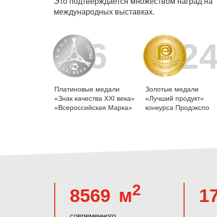
Это подтверждается множеством наград на
международных выставках.
6
2
Платиновые медали
Золотые медали
«Знак качества XXI века»
«Лучший продукт»
«Всероссийская Марка»
конкурса Продэкспо
2
8569
м
1
современного