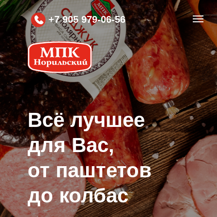
+7 905 979-06-56
Вcё лучшее
для Вас,
от паштетов
до колбас