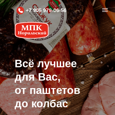
+7 905 979-06-56
Вcё лучшее
для Вас,
от паштетов
до колбас