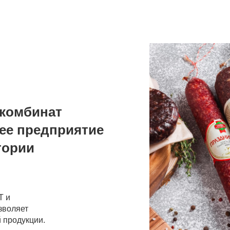
комбинат
ее предприятие
тории
Т и
зволяет
 продукции.