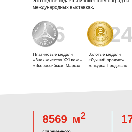
Это подтверждается множеством наград на
международных выставках.
6
2
Платиновые медали
Золотые медали
«Знак качества XXI века»
«Лучший продукт»
«Всероссийская Марка»
конкурса Продэкспо
2
8569
м
1
современного