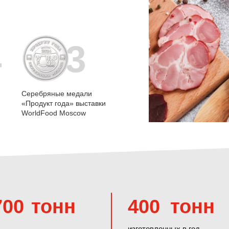
3
4
Серебряные медали
«Продукт года» выставки
WorldFood Moscow
700
тонн
400
тонн
изготовленных в год