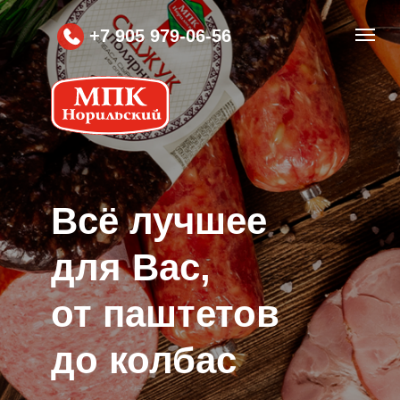
+7 905 979-06-56
Вcё лучшее
для Вас,
от паштетов
до колбас