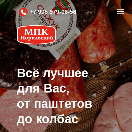
+7 905 979-06-56
Вcё лучшее
для Вас,
от паштетов
до колбас