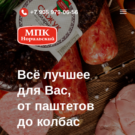
+7 905 979-06-56
Вcё лучшее
для Вас,
от паштетов
до колбас